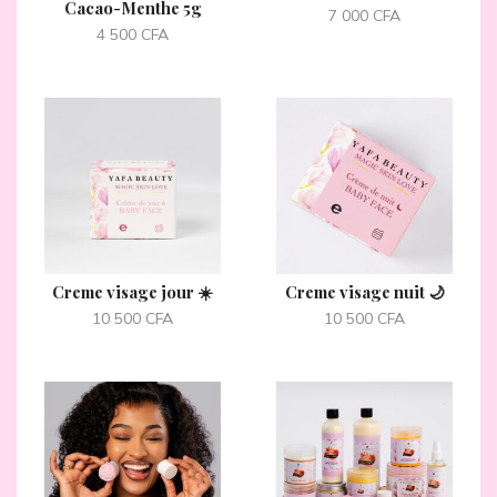
Cacao-Menthe 5g
7 000
CFA
4 500
CFA
Creme visage jour ☀️
Creme visage nuit 🌙
10 500
CFA
10 500
CFA