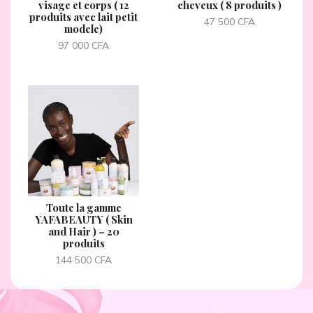
visage et corps ( 12
cheveux ( 8 produits )
produits avec lait petit
47 500
CFA
modele)
97 000
CFA
Toute la gamme
YAFABEAUTY ( Skin
and Hair ) – 20
produits
144 500
CFA