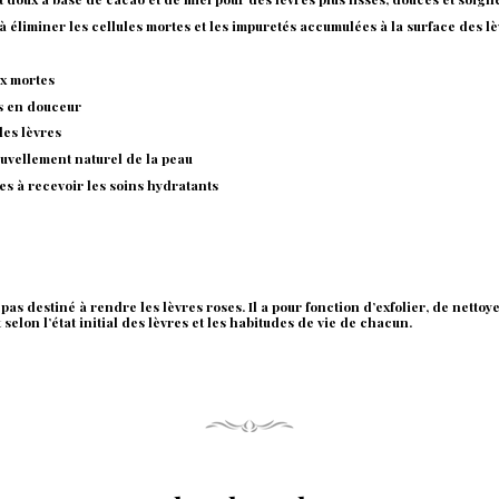
à éliminer les cellules mortes et les impuretés accumulées à la surface des lè
ux mortes
es en douceur
les lèvres
ouvellement naturel de la peau
es à recevoir les soins hydratants
 pas destiné à rendre les lèvres roses. Il a pour fonction d’exfolier, de nettoy
 selon l’état initial des lèvres et les habitudes de vie de chacun.