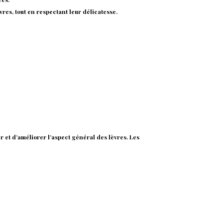
vres, tout en respectant leur délicatesse.
er et d’améliorer l’aspect général des lèvres. Les