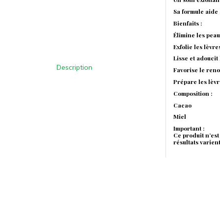
Sa formule aide 
Bienfaits :
Élimine les pea
Exfolie les lèvr
Lisse et adoucit 
Description
Favorise le ren
Prépare les lèvr
Composition :
Cacao
Miel
Important :
Ce produit n’est
résultats varient