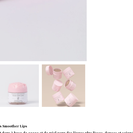
 Smoother Lips
t doux à base de cacao et de miel pour des lèvres plus lisses, douces et soign