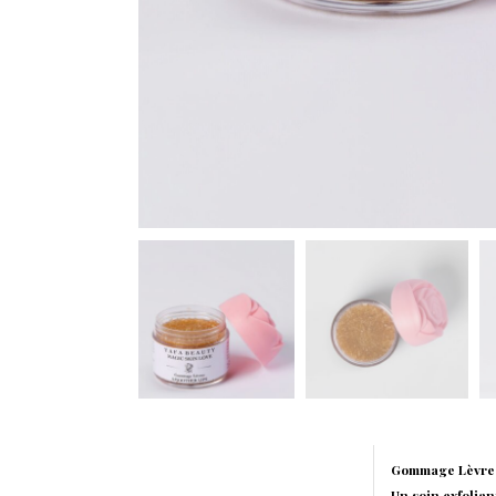
Gommage Lèvres
Un soin exfolian