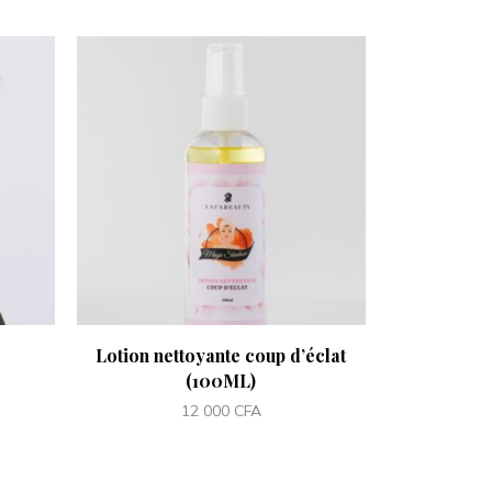
Lotion nettoyante coup d’éclat
Masque hy
(100ML)
12 000
CFA