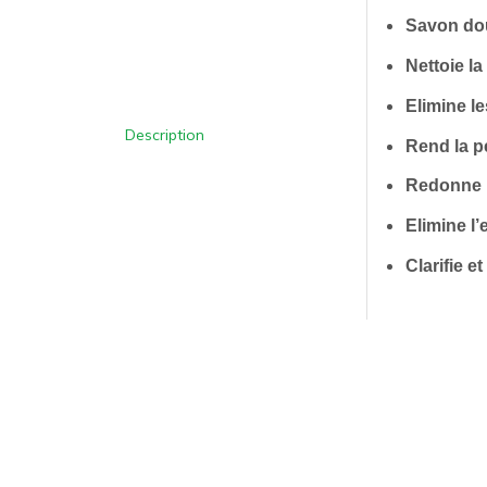
Savon dou
Nettoie l
Elimine l
Description
Rend la p
Redonne u
Elimine l
Clarifie e