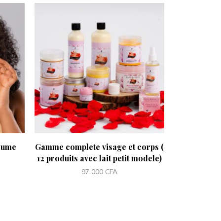
aume
Gamme complete visage et corps (
Toute la 
12 produits avec lait petit modele)
Skin and 
97 000
CFA