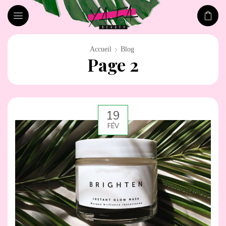
Accueil
Blog
Page 2
19
FÉV