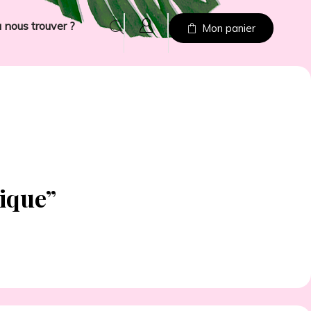
 nous trouver ?
Mon panier
ique”